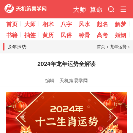
大师
算命
首页
大师
相术
八字
风水
起名
解梦
书籍
抽签
黄历
民俗
称骨
高考
婚姻
龙年运势
首页
>
龙年运势
>
2024年龙年运势全解读
编辑：天机策易学网