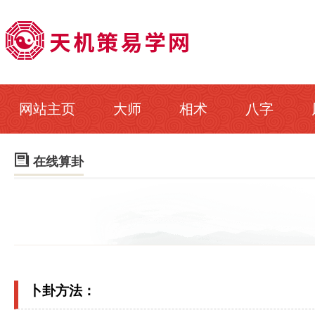
网站主页
大师
相术
八字

在线算卦
卜卦方法：