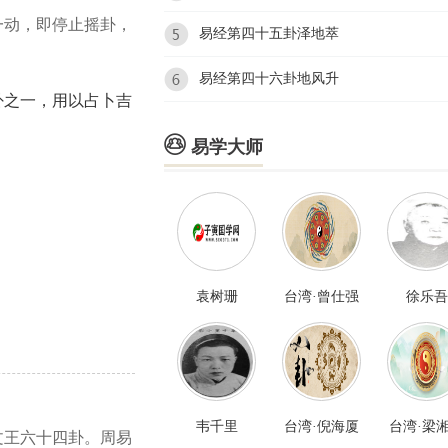
一动，即停止摇卦，
易经第四十五卦泽地萃
易经第四十六卦地风升
卦之一，用以占卜吉

易学大师
袁树珊
台湾·曾仕强
徐乐吾
韦千里
台湾·倪海厦
台湾·梁
文王六十四卦。周易