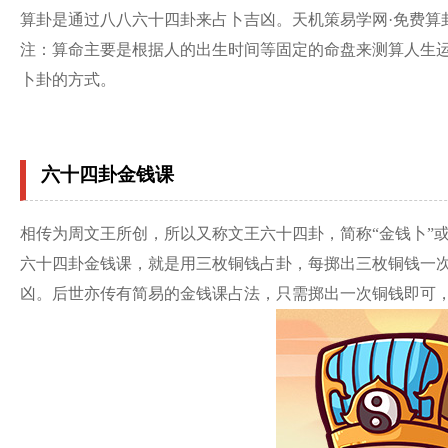
算卦是通过八八六十四卦来占卜吉凶。天机策易学网·免
注：算命主要是根据人的出生时间等固定的命盘来测算人生
卜卦的方式。
六十四卦金钱课
相传为周文王所创，所以又称文王六十四卦，简称“金钱卜”或
六十四卦金钱课，就是用三枚铜钱占卦，每掷出三枚铜钱一
凶。后世亦传有简易的金钱课占法，只需掷出一次铜钱即可