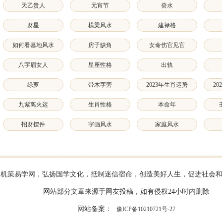
天乙贵人
元宵节
癸水
财星
横梁风水
建禄格
如何看墓地风水
房子缺角
女命伤官见官
八字眉女人
星座性格
出轨
绿萝
带木字旁
2023年生肖运势
2
九紫离火运
生肖性格
本命年
招财摆件
字画风水
家庭风水
2024 天机策易学网，弘扬国学文化，抵制迷信宿命，创造美好人生，促进社
网站部分文章来源于网友投稿，如有侵权24小时内删除
网站备案：
豫ICP备10210721号-27