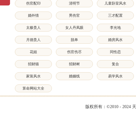
伤官配印
清明节
儿童卧室风水
婚外情
男伤官
三才配置
太极贵人
女人丹凤眼
李光地
月德贵人
脱单
婚房风水
花姐
伤官伤尽
同性恋
招财猫
招财树
复合
家装风水
婚姻线
易学风水
算命网站大全
版权所有：©2010 - 