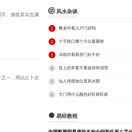

风水杂谈
测字、抽签其实也属
餐桌对着入户门好吗
十字路口哪个方位蕞聚财
冰箱对着厨房门好不好
坟上的草要不要拔掉和清理
卦之一，用以占卜吉
仙人球摆放位置风水图
大门用什么颜色好旺财旺家

易经教程
中国影视明星房祖名的介绍和生辰八字