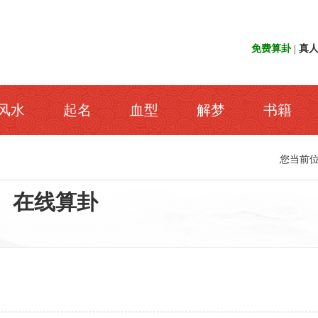
免费算卦
|
真
风水
起名
血型
解梦
书籍
您当前
在线算卦